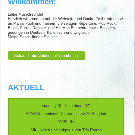
Willkommen!
Liebe Musikfreunde!
Herzlich willkommen auf der Webseite und Danke für ihr Interesse
an Marco Fuoli und meinem vielseitigen Repertoire: Pop Rock,
Blues, Funk-, Reggae- und Hip Hop-Elemente sowie Balladen,
gesungen in Deutsch, Italienisch und Englisch.
Meine Songs finden Sie
hier...
Schau dir die Videos auf Youtube an.
AKTUELL
Sonntag 19. Dezember 2021
EGW Gottesdienst, Pfisterngasse 25 Burgdorf
09.30 Uhr
Mit Liedern und Lobpreis von Trio Eterno