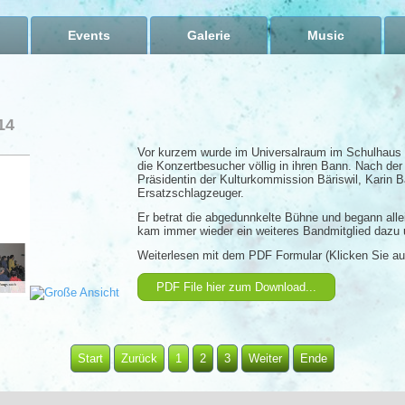
Events
Galerie
Music
14
Vor kurzem wurde im Universalraum im Schulhaus 
die Konzertbesucher völlig in ihren Bann. Nach der
Präsidentin der Kulturkommission Bäriswil, Karin 
Ersatzschlagzeuger.
Er betrat die abgedunnkelte Bühne und begann all
kam immer wieder ein weiteres Bandmitglied dazu u
Weiterlesen mit dem PDF Formular (Klicken Sie au
PDF File hier zum Download...
Start
Zurück
1
2
3
Weiter
Ende